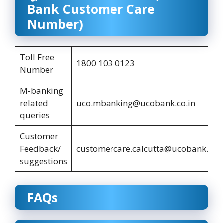
Bank Customer Care
Number)
Toll Free
1800 103 0123
Number
M-banking
related
uco.mbanking@ucobank.co.in
queries
Customer
Feedback/
customercare.calcutta@ucobank.co.i
suggestions
FAQs