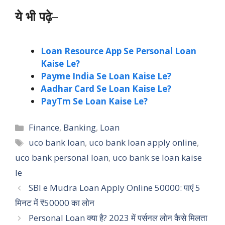
ये भी पढ़े
–
Loan Resource App Se Personal Loan
Kaise Le?
Payme India Se Loan Kaise Le?
Aadhar Card Se Loan Kaise Le?
PayTm Se Loan Kaise Le?
Categories
Finance
,
Banking
,
Loan
Tags
uco bank loan
,
uco bank loan apply online
,
uco bank personal loan
,
uco bank se loan kaise
le
SBI e Mudra Loan Apply Online 50000: पाएं 5
मिनट में ₹50000 का लोन
Personal Loan क्या है? 2023 में पर्सनल लोन कैसे मिलता