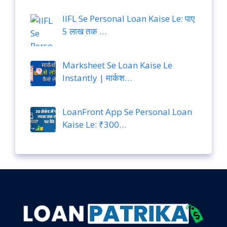
IIFL Se Personal Loan Kaise Le: पाए
5 लाख तक …
Marksheet Se Loan Kaise Le
Instantly | मार्कश…
LoanFront App Se Personal Loan
Kaise Le: ₹300…