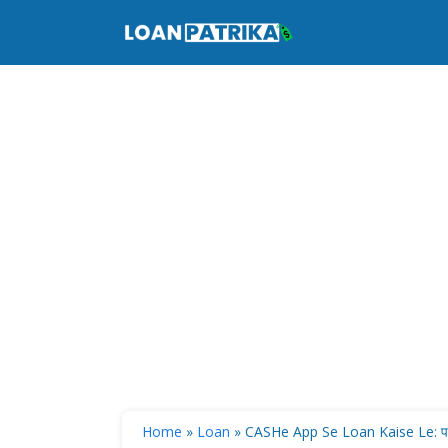
Skip
to
content
Home
»
Loan
»
CASHe App Se Loan Kaise Le: प