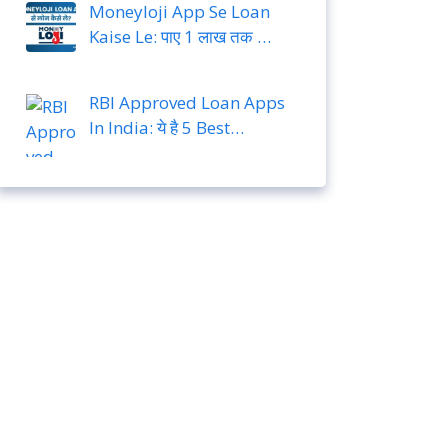
Moneyloji App Se Loan
Kaise Le: पाए 1 लाख तक …
RBI Approved Loan Apps
In India: ये है 5 Best…