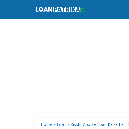
Skip
to
content
Home
»
Loan
»
Kissht App Se Loan Kaise Le | Ki