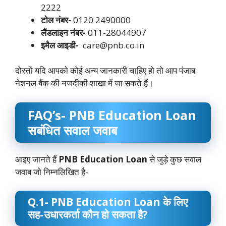
2222
टोल नंबर-
0120 2490000
लैंडलाइन नंबर-
011-28044907
इमैल आइडी-
care@pnb.co.in
दोस्तो यदि आपको कोई अन्य जानकारी चाहिए हो तो आप पंजाब
नेशनल बैंक की नजदीकी शाखा में जा सकते हैं।
FAQ’s- PNB Education Loan
सबंधित सवाल जवाब
आइए जानते हैं
PNB Education Loan
से जुड़े कुछ सवाल
जवाब जो निम्नलिखित है-
Q.1- PNB Education Loan के लिए
सह-उधारकर्ता कौन हो सकता है?